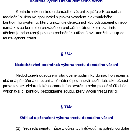
Kontrola výkonu trestu domácího vězení
Kontrolu výkonu trestu domácího vězení zajišťuje Probační a
mediační služba ve spolupráci s provozovatelem elektronického
kontrolního systému, který umožňuje detekci pohybu odsouzeného nebo
namátkovou kontrolou prováděnou probačním úředníkem; za tímto
účelem je odsouzený povinen probačnímu úředníkovi umožnit vstup do
místa výkonu trestu.
§ 334c
Nedodržování podmínek výkonu trestu domácího vězení
Nedodržuje-li odsouzený stanovené podmínky domácího vězení a
uložená přiměřená omezení a přiměřené povinnosti, sdělí tuto skutečnost
provozovatel elektronického kontrolního systému nebo probační úředník
vykonávající kontrolu bezodkladně soudu, který výkon trestu nařídil.
§ 334d
Odklad a přerušení výkonu trestu domácího vězení
(1) Předseda senátu může z důležitých důvodů na potřebnou dobu