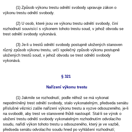
(1) Způsob výkonu trestu odnětí svobody upravuje zákon o
výkonu trestu odnětí svobody.
(2) U osob, které jsou ve výkonu trestu odnětí svobody, činí
rozhodnutí souvisící s výkonem tohoto trestu soud, v jehož obvodu se
trest odnětí svobody vykonává.
(3) Je-li u trestů odnětí svobody postupně uložených stanoven
různý způsob výkonu trestu, určí společný způsob výkonu postupně
uložených trestů soud, v jehož obvodu se trest odnětí svobody
vykonává.
§ 321
Nařízení výkonu trestu
(1) Jakmile se rozhodnutí, podle něhož se má vykonat
nepodmíněný trest odnětí svobody, stalo vykonatelným, předseda senátu
příslušné věznici zašle nařízení výkonu trestu a vyzve odsouzeného, je-li
na svobodě, aby trest ve stanovené lhůtě nastoupil. Stal-li se výrok o
uložení trestu odnětí svobody vykonatelným rozhodnutím odvolacího
soudu, nařídí výkon tohoto trestu u odsouzeného, který je ve vazbě,
předseda senátu odvolacího soudu hned po vyhlášení rozhodnutí;