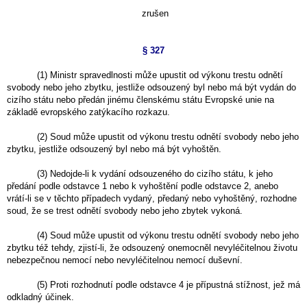
zrušen
§ 327
(1) Ministr spravedlnosti může upustit od výkonu trestu odnětí
svobody nebo jeho zbytku, jestliže odsouzený byl nebo má být vydán do
cizího státu nebo předán jinému členskému státu Evropské unie na
základě evropského zatýkacího rozkazu.
(2) Soud může upustit od výkonu trestu odnětí svobody nebo jeho
zbytku, jestliže odsouzený byl nebo má být vyhoštěn.
(3) Nedojde-li k vydání odsouzeného do cizího státu, k jeho
předání podle odstavce 1 nebo k vyhoštění podle odstavce 2, anebo
vrátí-li se v těchto případech vydaný, předaný nebo vyhoštěný, rozhodne
soud, že se trest odnětí svobody nebo jeho zbytek vykoná.
(4) Soud může upustit od výkonu trestu odnětí svobody nebo jeho
zbytku též tehdy, zjistí-li, že odsouzený onemocněl nevyléčitelnou životu
nebezpečnou nemocí nebo nevyléčitelnou nemocí duševní.
(5) Proti rozhodnutí podle odstavce 4 je přípustná stížnost, jež má
odkladný účinek.