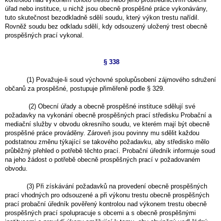
úřad nebo instituce, u nichž jsou obecně prospěšné práce vykonávány,
tuto skutečnost bezodkladně sdělí soudu, který výkon trestu nařídil.
Rovněž soudu bez odkladu sdělí, kdy odsouzený uložený trest obecně
prospěšných prací vykonal.
§ 338
(1) Považuje-li soud výchovné spolupůsobení zájmového sdružení
občanů za prospěšné, postupuje přiměřeně podle § 329.
(2) Obecní úřady a obecně prospěšné instituce sdělují své
požadavky na vykonání obecně prospěšných prací středisku Probační a
mediační služby v obvodu okresního soudu, ve kterém mají být obecně
prospěšné práce prováděny. Zároveň jsou povinny mu sdělit každou
podstatnou změnu týkající se takového požadavku, aby středisko mělo
průběžný přehled o potřebě těchto prací. Probační úředník informuje soud
na jeho žádost o potřebě obecně prospěšných prací v požadovaném
obvodu.
(3) Při získávání požadavků na provedení obecně prospěšných
prací vhodných pro odsouzené a při výkonu trestu obecně prospěšných
prací probační úředník pověřený kontrolou nad výkonem trestu obecně
prospěšných prací spolupracuje s obcemi a s obecně prospěšnými