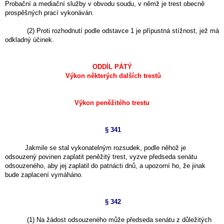
Probační a mediační služby v obvodu soudu, v němž je trest obecně
prospěšných prací vykonáván.
(2) Proti rozhodnutí podle odstavce 1 je přípustná stížnost, jež má
odkladný účinek.
ODDÍL PÁTÝ
Výkon některých dalších trestů
Výkon peněžitého trestu
§ 341
Jakmile se stal vykonatelným rozsudek, podle něhož je
odsouzený povinen zaplatit peněžitý trest, vyzve předseda senátu
odsouzeného, aby jej zaplatil do patnácti dnů, a upozorní ho, že jinak
bude zaplacení vymáháno.
§ 342
(1) Na žádost odsouzeného může předseda senátu z důležitých