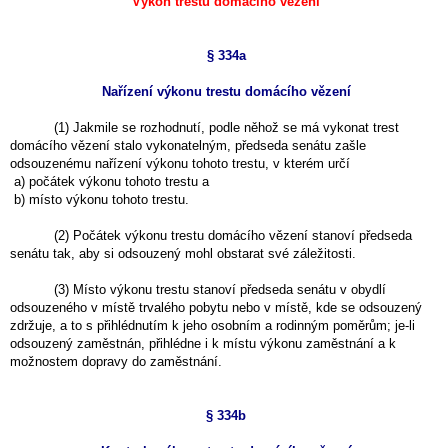
Výkon trestu domácího vězení
§ 334a
Nařízení výkonu trestu domácího vězení
(1) Jakmile se rozhodnutí, podle něhož se má vykonat trest
domácího vězení stalo vykonatelným, předseda senátu zašle
odsouzenému nařízení výkonu tohoto trestu, v kterém určí
a) počátek výkonu tohoto trestu a
b) místo výkonu tohoto trestu.
(2) Počátek výkonu trestu domácího vězení stanoví předseda
senátu tak, aby si odsouzený mohl obstarat své záležitosti.
(3) Místo výkonu trestu stanoví předseda senátu v obydlí
odsouzeného v místě trvalého pobytu nebo v místě, kde se odsouzený
zdržuje, a to s přihlédnutím k jeho osobním a rodinným poměrům; je-li
odsouzený zaměstnán, přihlédne i k místu výkonu zaměstnání a k
možnostem dopravy do zaměstnání.
§ 334b