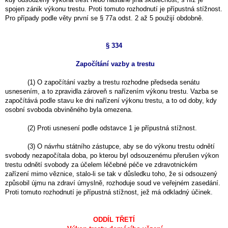
spojen zánik výkonu trestu. Proti tomuto rozhodnutí je přípustná stížnost.
Pro případy podle věty první se § 77a odst. 2 až 5 použijí obdobně.
§ 334
Započítání vazby a trestu
(1) O započítání vazby a trestu rozhodne předseda senátu
usnesením, a to zpravidla zároveň s nařízením výkonu trestu. Vazba se
započítává podle stavu ke dni nařízení výkonu trestu, a to od doby, kdy
osobní svoboda obviněného byla omezena.
(2) Proti usnesení podle odstavce 1 je přípustná stížnost.
(3) O návrhu státního zástupce, aby se do výkonu trestu odnětí
svobody nezapočítala doba, po kterou byl odsouzenému přerušen výkon
trestu odnětí svobody za účelem léčebné péče ve zdravotnickém
zařízení mimo věznice, stalo-li se tak v důsledku toho, že si odsouzený
způsobil újmu na zdraví úmyslně, rozhoduje soud ve veřejném zasedání.
Proti tomuto rozhodnutí je přípustná stížnost, jež má odkladný účinek.
ODDÍL TŘETÍ