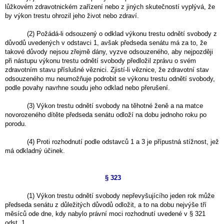
lůžkovém zdravotnickém zařízení nebo z jiných skutečností vyplývá, že
by výkon trestu ohrozil jeho život nebo zdraví.
(2) Požádá-li odsouzený o odklad výkonu trestu odnětí svobody z
důvodů uvedených v odstavci 1, avšak předseda senátu má za to, že
takové důvody nejsou zřejmě dány, vyzve odsouzeného, aby nejpozději
při nástupu výkonu trestu odnětí svobody předložil zprávu o svém
zdravotním stavu příslušné věznici. Zjistí-li věznice, že zdravotní stav
odsouzeného mu neumožňuje podrobit se výkonu trestu odnětí svobody,
podle povahy navrhne soudu jeho odklad nebo přerušení.
(3) Výkon trestu odnětí svobody na těhotné ženě a na matce
novorozeného dítěte předseda senátu odloží na dobu jednoho roku po
porodu.
(4) Proti rozhodnutí podle odstavců 1 a 3 je přípustná stížnost, jež
má odkladný účinek.
§ 323
(1) Výkon trestu odnětí svobody nepřevyšujícího jeden rok může
předseda senátu z důležitých důvodů odložit, a to na dobu nejvýše tří
měsíců ode dne, kdy nabylo právní moci rozhodnutí uvedené v § 321
odst. 1.