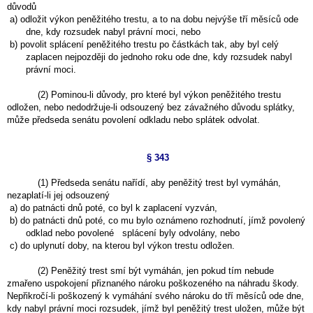
důvodů
a) odložit výkon peněžitého trestu, a to na dobu nejvýše tří měsíců ode
dne, kdy rozsudek nabyl právní moci, nebo
b) povolit splácení peněžitého trestu po částkách tak, aby byl celý
zaplacen nejpozději do jednoho roku ode dne, kdy rozsudek nabyl
právní moci.
(2) Pominou-li důvody, pro které byl výkon peněžitého trestu
odložen, nebo nedodržuje-li odsouzený bez závažného důvodu splátky,
může předseda senátu povolení odkladu nebo splátek odvolat.
§ 343
(1) Předseda senátu nařídí, aby peněžitý trest byl vymáhán,
nezaplatí-li jej odsouzený
a) do patnácti dnů poté, co byl k zaplacení vyzván,
b) do patnácti dnů poté, co mu bylo oznámeno rozhodnutí, jímž povolený
odklad nebo povolené splácení byly odvolány, nebo
c) do uplynutí doby, na kterou byl výkon trestu odložen.
(2) Peněžitý trest smí být vymáhán, jen pokud tím nebude
zmařeno uspokojení přiznaného nároku poškozeného na náhradu škody.
Nepřikročí-li poškozený k vymáhání svého nároku do tří měsíců ode dne,
kdy nabyl právní moci rozsudek, jímž byl peněžitý trest uložen, může být