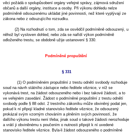
věci požádá o spolupůsobení orgány veřejné správy, zájmová sdružení
občanů a další orgány, instituce a osoby. Při výkonu dohledu nelze
podmíněně odsouzenému ukládat jiné povinnosti, než které vyplývají ze
zákona nebo z odsuzujícího rozsudku.
(2) Na rozhodnutí o tom, zda se osvědčil podmíněně odsouzený, u
něhož byl vysloven dohled, nebo zda se nařídí výkon podmíněně
odloženého trestu, se obdobně užije ustanovení § 330.
Podmíněné propuštění
§ 331
(1) O podmíněném propuštění z trestu odnětí svobody rozhoduje
soud na návrh státního zástupce nebo ředitele věznice, v níž se
vykonává trest, na žádost odsouzeného nebo i bez takové žádosti, a to
ve veřejném zasedání. Žádost o podmíněné propuštění z trestu odnětí
svobody podle § 88 odst. 2 trestního zákoníku může obviněný podat jen,
pokud k ní připojí kladné stanovisko ředitele věznice, že odsouzený
prokázal svým vzorným chováním a plněním svých povinností, že
dalšího výkonu trestu není třeba; jinak soud o takové žádosti nerozhoduje
a vrátí ji obviněnému s poučením o nutnosti připojit k ní uvedené
stanovisko ředitele věznice. Byla-li žádost odsouzeného o podmíněné