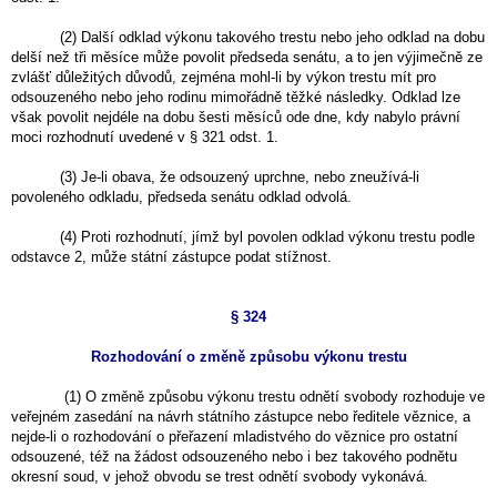
(2) Další odklad výkonu takového trestu nebo jeho odklad na dobu
delší než tři měsíce může povolit předseda senátu, a to jen výjimečně ze
zvlášť důležitých důvodů, zejména mohl-li by výkon trestu mít pro
odsouzeného nebo jeho rodinu mimořádně těžké následky. Odklad lze
však povolit nejdéle na dobu šesti měsíců ode dne, kdy nabylo právní
moci rozhodnutí uvedené v § 321 odst. 1.
(3) Je-li obava, že odsouzený uprchne, nebo zneužívá-li
povoleného odkladu, předseda senátu odklad odvolá.
(4) Proti rozhodnutí, jímž byl povolen odklad výkonu trestu podle
odstavce 2, může státní zástupce podat stížnost.
§ 324
Rozhodování o změně způsobu výkonu trestu
(1) O změně způsobu výkonu trestu odnětí svobody rozhoduje ve
veřejném zasedání na návrh státního zástupce nebo ředitele věznice, a
nejde-li o rozhodování o přeřazení mladistvého do věznice pro ostatní
odsouzené, též na žádost odsouzeného nebo i bez takového podnětu
okresní soud, v jehož obvodu se trest odnětí svobody vykonává.