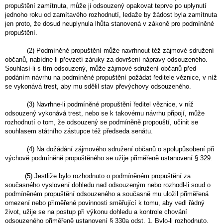
propuštění zamítnuta, může ji odsouzený opakovat teprve po uplynutí
jednoho roku od zamítavého rozhodnutí, ledaže by žádost byla zamítnuta
jen proto, že dosud neuplynula lhůta stanovená v zákoně pro podmíněné
propuštění.
(2) Podmíněné propuštění může navrhnout též zájmové sdružení
občanů, nabídne-li převzetí záruky za dovršení nápravy odsouzeného.
Souhlasí-li s tím odsouzený, může zájmové sdružení občanů před
podáním návrhu na podmíněné propuštění požádat ředitele věznice, v níž
se vykonává trest, aby mu sdělil stav převýchovy odsouzeného.
(3) Navrhne-li podmíněné propuštění ředitel věznice, v níž
odsouzený vykonává trest, nebo se k takovému návrhu připojí, může
rozhodnutí o tom, že odsouzený se podmíněně propouští, učinit se
souhlasem státního zástupce též předseda senátu.
(4) Na dožádání zájmového sdružení občanů o spolupůsobení při
výchově podmíněně propuštěného se užije přiměřeně ustanovení § 329.
(5) Jestliže bylo rozhodnuto o podmíněném propuštění za
současného vyslovení dohledu nad odsouzeným nebo rozhodl-li soud o
podmíněném propuštění odsouzeného a současně mu uložil přiměřená
omezení nebo přiměřené povinnosti směřující k tomu, aby vedl řádný
život, užije se na postup při výkonu dohledu a kontrole chování
odsouzeného přiměřeně ustanovení § 330a odst. 1. Bylo-li rozhodnuto,