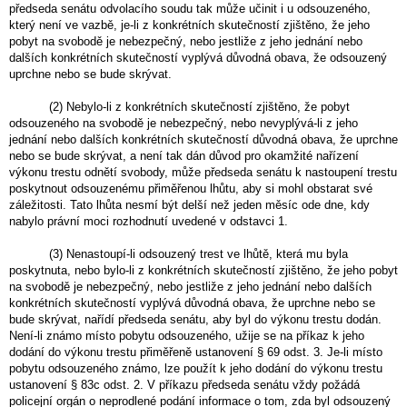
předseda senátu odvolacího soudu tak může učinit i u odsouzeného,
který není ve vazbě, je-li z konkrétních skutečností zjištěno, že jeho
pobyt na svobodě je nebezpečný, nebo jestliže z jeho jednání nebo
dalších konkrétních skutečností vyplývá důvodná obava, že odsouzený
uprchne nebo se bude skrývat.
(2) Nebylo-li z konkrétních skutečností zjištěno, že pobyt
odsouzeného na svobodě je nebezpečný, nebo nevyplývá-li z jeho
jednání nebo dalších konkrétních skutečností důvodná obava, že uprchne
nebo se bude skrývat, a není tak dán důvod pro okamžité nařízení
výkonu trestu odnětí svobody, může předseda senátu k nastoupení trestu
poskytnout odsouzenému přiměřenou lhůtu, aby si mohl obstarat své
záležitosti. Tato lhůta nesmí být delší než jeden měsíc ode dne, kdy
nabylo právní moci rozhodnutí uvedené v odstavci 1.
(3) Nenastoupí-li odsouzený trest ve lhůtě, která mu byla
poskytnuta, nebo bylo-li z konkrétních skutečností zjištěno, že jeho pobyt
na svobodě je nebezpečný, nebo jestliže z jeho jednání nebo dalších
konkrétních skutečností vyplývá důvodná obava, že uprchne nebo se
bude skrývat, nařídí předseda senátu, aby byl do výkonu trestu dodán.
Není-li známo místo pobytu odsouzeného, užije se na příkaz k jeho
dodání do výkonu trestu přiměřeně ustanovení § 69 odst. 3. Je-li místo
pobytu odsouzeného známo, lze použít k jeho dodání do výkonu trestu
ustanovení § 83c odst. 2. V příkazu předseda senátu vždy požádá
policejní orgán o neprodlené podání informace o tom, zda byl odsouzený