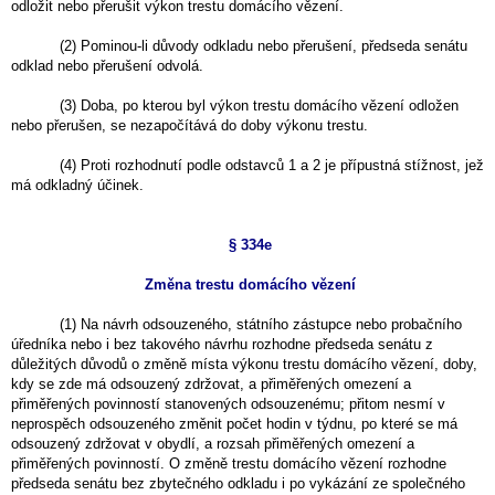
odložit nebo přerušit výkon trestu domácího vězení.
(2) Pominou-li důvody odkladu nebo přerušení, předseda senátu
odklad nebo přerušení odvolá.
(3) Doba, po kterou byl výkon trestu domácího vězení odložen
nebo přerušen, se nezapočítává do doby výkonu trestu.
(4) Proti rozhodnutí podle odstavců 1 a 2 je přípustná stížnost, jež
má odkladný účinek.
§ 334e
Změna trestu domácího vězení
(1) Na návrh odsouzeného, státního zástupce nebo probačního
úředníka nebo i bez takového návrhu rozhodne předseda senátu z
důležitých důvodů o změně místa výkonu trestu domácího vězení, doby,
kdy se zde má odsouzený zdržovat, a přiměřených omezení a
přiměřených povinností stanovených odsouzenému; přitom nesmí v
neprospěch odsouzeného změnit počet hodin v týdnu, po které se má
odsouzený zdržovat v obydlí, a rozsah přiměřených omezení a
přiměřených povinností. O změně trestu domácího vězení rozhodne
předseda senátu bez zbytečného odkladu i po vykázání ze společného