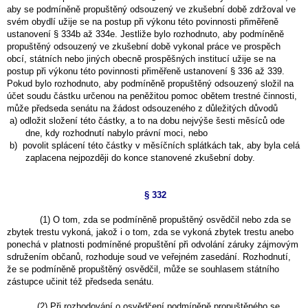
aby se podmíněně propuštěný odsouzený ve zkušební době zdržoval ve
svém obydlí užije se na postup při výkonu této povinnosti přiměřeně
ustanovení § 334b až 334e. Jestliže bylo rozhodnuto, aby podmíněně
propuštěný odsouzený ve zkušební době vykonal práce ve prospěch
obcí, státních nebo jiných obecně prospěšných institucí užije se na
postup při výkonu této povinnosti přiměřeně ustanovení § 336 až 339.
Pokud bylo rozhodnuto, aby podmíněně propuštěný odsouzený složil na
účet soudu částku určenou na peněžitou pomoc obětem trestné činnosti,
může předseda senátu na žádost odsouzeného z důležitých důvodů
a) odložit složení této částky, a to na dobu nejvýše šesti měsíců ode
dne, kdy rozhodnutí nabylo právní moci, nebo
b) povolit splácení této částky v měsíčních splátkách tak, aby byla celá
zaplacena nejpozději do konce stanovené zkušební doby.
§ 332
(1) O tom, zda se podmíněně propuštěný osvědčil nebo zda se
zbytek trestu vykoná, jakož i o tom, zda se vykoná zbytek trestu anebo
ponechá v platnosti podmíněné propuštění při odvolání záruky zájmovým
sdružením občanů, rozhoduje soud ve veřejném zasedání. Rozhodnutí,
že se podmíněně propuštěný osvědčil, může se souhlasem státního
zástupce učinit též předseda senátu.
(2) Při rozhodování o osvědčení podmíněně propuštěného se