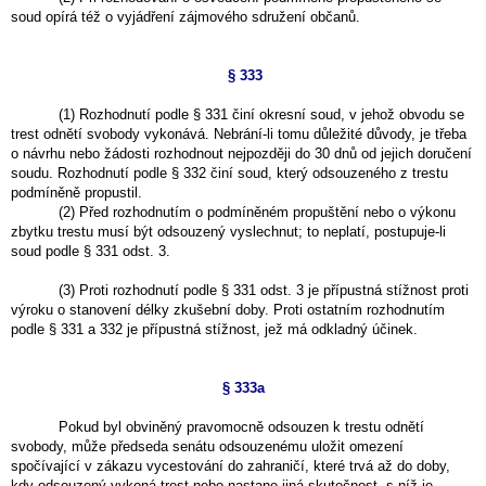
soud opírá též o vyjádření zájmového sdružení občanů.
§ 333
(1) Rozhodnutí podle § 331 činí okresní soud, v jehož obvodu se
trest odnětí svobody vykonává. Nebrání-li tomu důležité důvody, je třeba
o návrhu nebo žádosti rozhodnout nejpozději do 30 dnů od jejich doručení
soudu. Rozhodnutí podle § 332 činí soud, který odsouzeného z trestu
podmíněně propustil.
(2) Před rozhodnutím o podmíněném propuštění nebo o výkonu
zbytku trestu musí být odsouzený vyslechnut; to neplatí, postupuje-li
soud podle § 331 odst. 3.
(3) Proti rozhodnutí podle § 331 odst. 3 je přípustná stížnost proti
výroku o stanovení délky zkušební doby. Proti ostatním rozhodnutím
podle § 331 a 332 je přípustná stížnost, jež má odkladný účinek.
§ 333a
Pokud byl obviněný pravomocně odsouzen k trestu odnětí
svobody, může předseda senátu odsouzenému uložit omezení
spočívající v zákazu vycestování do zahraničí, které trvá až do doby,
kdy odsouzený vykoná trest nebo nastane jiná skutečnost, s níž je