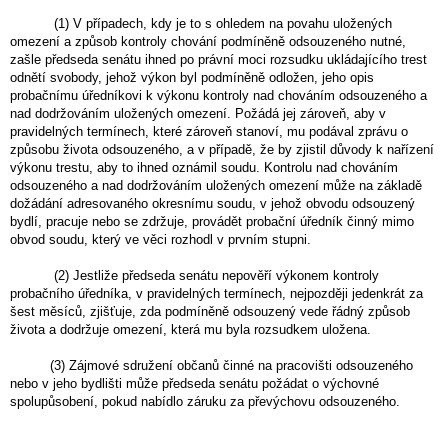
(1) V případech, kdy je to s ohledem na povahu uložených
omezení a způsob kontroly chování podmíněně odsouzeného nutné,
zašle předseda senátu ihned po právní moci rozsudku ukládajícího trest
odnětí svobody, jehož výkon byl podmíněně odložen, jeho opis
probačnímu úředníkovi k výkonu kontroly nad chováním odsouzeného a
nad dodržováním uložených omezení. Požádá jej zároveň, aby v
pravidelných termínech, které zároveň stanoví, mu podával zprávu o
způsobu života odsouzeného, a v případě, že by zjistil důvody k nařízení
výkonu trestu, aby to ihned oznámil soudu. Kontrolu nad chováním
odsouzeného a nad dodržováním uložených omezení může na základě
dožádání adresovaného okresnímu soudu, v jehož obvodu odsouzený
bydlí, pracuje nebo se zdržuje, provádět probační úředník činný mimo
obvod soudu, který ve věci rozhodl v prvním stupni.
(2) Jestliže předseda senátu nepověří výkonem kontroly
probačního úředníka, v pravidelných termínech, nejpozději jedenkrát za
šest měsíců, zjišťuje, zda podmíněně odsouzený vede řádný způsob
života a dodržuje omezení, která mu byla rozsudkem uložena.
(3) Zájmové sdružení občanů činné na pracovišti odsouzeného
nebo v jeho bydlišti může předseda senátu požádat o výchovné
spolupůsobení, pokud nabídlo záruku za převýchovu odsouzeného.