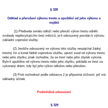
§ 328
Odklad a přerušení výkonu trestu a upuštění od jeho výkonu u
vojáků
(1) Předseda senátu odloží nebo přeruší výkon trestu odnětí
svobody nepřevyšujícího šest měsíců, je-li odsouzený povolán k výkonu
základní vojenské služby.
(2) Jestliže odsouzený ve výkonu této služby nespáchal žádný
trestný čin a konal řádně vojenskou službu, upustí soud od výkonu trestu
nebo jeho zbytku; jinak rozhodne, že se trest nebo jeho zbytek vykoná.
Bylo-li upuštěno od výkonu trestu nebo jeho zbytku, pokládá se trest za
vykonaný dnem, kdy byl jeho výkon odložen nebo přerušen.
(3) Proti rozhodnutí podle odstavce 2 je přípustná stížnost, jež má
odkladný účinek.
Podmíněné odsouzení
§ 329