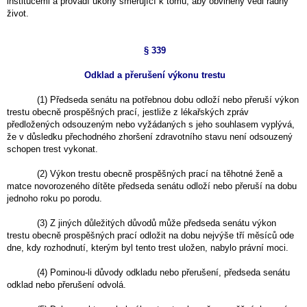
institucemi a provádí úkony směřující k tomu, aby obviněný vedl řádný
život.
§ 339
Odklad a přerušení výkonu trestu
(1) Předseda senátu na potřebnou dobu odloží nebo přeruší výkon
trestu obecně prospěšných prací, jestliže z lékařských zpráv
předložených odsouzeným nebo vyžádaných s jeho souhlasem vyplývá,
že v důsledku přechodného zhoršení zdravotního stavu není odsouzený
schopen trest vykonat.
(2) Výkon trestu obecně prospěšných prací na těhotné ženě a
matce novorozeného dítěte předseda senátu odloží nebo přeruší na dobu
jednoho roku po porodu.
(3) Z jiných důležitých důvodů může předseda senátu výkon
trestu obecně prospěšných prací odložit na dobu nejvýše tří měsíců ode
dne, kdy rozhodnutí, kterým byl tento trest uložen, nabylo právní moci.
(4) Pominou-li důvody odkladu nebo přerušení, předseda senátu
odklad nebo přerušení odvolá.