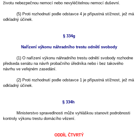
životu nebezpečnou nemocí nebo nevyléčitelnou nemocí duševní.
(5) Proti rozhodnutí podle odstavce 4 je přípustná stížnost, jež má
odkladný účinek.
§ 334g
Nařízení výkonu náhradního trestu odnětí svobody
(1) O nařízení výkonu náhradního trestu odnětí svobody rozhodne
předseda senátu na návrh probačního úředníka nebo i bez takového
návrhu ve veřejném zasedání.
(2) Proti rozhodnutí podle odstavce 1 je přípustná stížnost, jež má
odkladný účinek.
§ 334h
Ministerstvo spravedlnosti může vyhláškou stanovit podrobnosti
kontroly výkonu trestu domácího vězení.
ODDÍL ČTVRTÝ