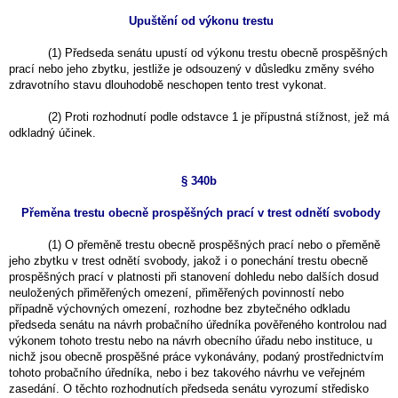
Upuštění od výkonu trestu
(1) Předseda senátu upustí od výkonu trestu obecně prospěšných
prací nebo jeho zbytku, jestliže je odsouzený v důsledku změny svého
zdravotního stavu dlouhodobě neschopen tento trest vykonat.
(2) Proti rozhodnutí podle odstavce 1 je přípustná stížnost, jež má
odkladný účinek.
§ 340b
Přeměna trestu obecně prospěšných prací v trest odnětí svobody
(1) O přeměně trestu obecně prospěšných prací nebo o přeměně
jeho zbytku v trest odnětí svobody, jakož i o ponechání trestu obecně
prospěšných prací v platnosti při stanovení dohledu nebo dalších dosud
neuložených přiměřených omezení, přiměřených povinností nebo
případně výchovných omezení, rozhodne bez zbytečného odkladu
předseda senátu na návrh probačního úředníka pověřeného kontrolou nad
výkonem tohoto trestu nebo na návrh obecního úřadu nebo instituce, u
nichž jsou obecně prospěšné práce vykonávány, podaný prostřednictvím
tohoto probačního úředníka, nebo i bez takového návrhu ve veřejném
zasedání. O těchto rozhodnutích předseda senátu vyrozumí středisko