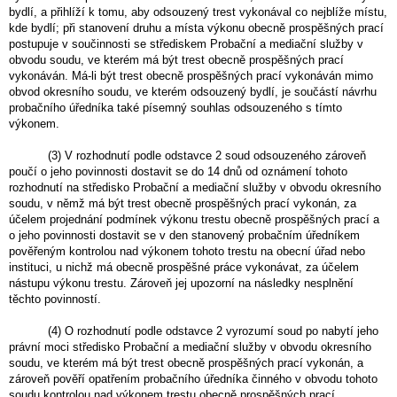
bydlí, a přihlíží k tomu, aby odsouzený trest vykonával co nejblíže místu,
kde bydlí; při stanovení druhu a místa výkonu obecně prospěšných prací
postupuje v součinnosti se střediskem Probační a mediační služby v
obvodu soudu, ve kterém má být trest obecně prospěšných prací
vykonáván. Má-li být trest obecně prospěšných prací vykonáván mimo
obvod okresního soudu, ve kterém odsouzený bydlí, je součástí návrhu
probačního úředníka také písemný souhlas odsouzeného s tímto
výkonem.
(3) V rozhodnutí podle odstavce 2 soud odsouzeného zároveň
poučí o jeho povinnosti dostavit se do 14 dnů od oznámení tohoto
rozhodnutí na středisko Probační a mediační služby v obvodu okresního
soudu, v němž má být trest obecně prospěšných prací vykonán, za
účelem projednání podmínek výkonu trestu obecně prospěšných prací a
o jeho povinnosti dostavit se v den stanovený probačním úředníkem
pověřeným kontrolou nad výkonem tohoto trestu na obecní úřad nebo
instituci, u nichž má obecně prospěšné práce vykonávat, za účelem
nástupu výkonu trestu. Zároveň jej upozorní na následky nesplnění
těchto povinností.
(4) O rozhodnutí podle odstavce 2 vyrozumí soud po nabytí jeho
právní moci středisko Probační a mediační služby v obvodu okresního
soudu, ve kterém má být trest obecně prospěšných prací vykonán, a
zároveň pověří opatřením probačního úředníka činného v obvodu tohoto
soudu kontrolou nad výkonem trestu obecně prospěšných prací.