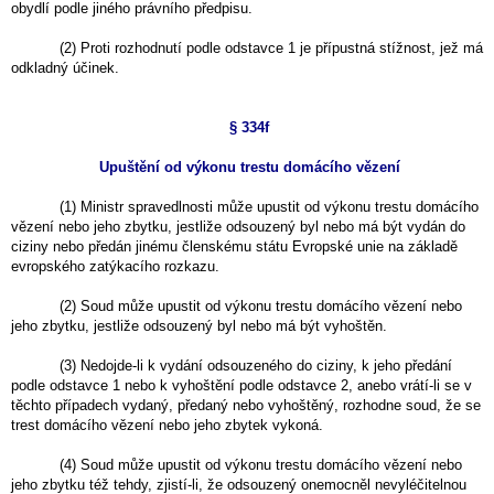
obydlí podle jiného právního předpisu.
(2) Proti rozhodnutí podle odstavce 1 je přípustná stížnost, jež má
odkladný účinek.
§ 334f
Upuštění od výkonu trestu domácího vězení
(1) Ministr spravedlnosti může upustit od výkonu trestu domácího
vězení nebo jeho zbytku, jestliže odsouzený byl nebo má být vydán do
ciziny nebo předán jinému členskému státu Evropské unie na základě
evropského zatýkacího rozkazu.
(2) Soud může upustit od výkonu trestu domácího vězení nebo
jeho zbytku, jestliže odsouzený byl nebo má být vyhoštěn.
(3) Nedojde-li k vydání odsouzeného do ciziny, k jeho předání
podle odstavce 1 nebo k vyhoštění podle odstavce 2, anebo vrátí-li se v
těchto případech vydaný, předaný nebo vyhoštěný, rozhodne soud, že se
trest domácího vězení nebo jeho zbytek vykoná.
(4) Soud může upustit od výkonu trestu domácího vězení nebo
jeho zbytku též tehdy, zjistí-li, že odsouzený onemocněl nevyléčitelnou