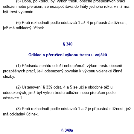
(5) Doba, po kterou byl výkon trestu obecně prospěšných prací
odložen nebo přerušen, se nezapočítává do lhůty jednoho roku, v níž má
být trest vykonán.
(6) Proti rozhodnutí podle odstavců 1 až 4 je přípustná stížnost,
jež má odkladný účinek.
§ 340
Odklad a přerušení výkonu trestu u vojáků
(1) Předseda senátu odloží nebo přeruší výkon trestu obecně
prospěšných prací, je-li odsouzený povolán k výkonu vojenské činné
služby.
(2) Ustanovení § 339 odst. 4 a 5 se užije obdobně též u
odsouzených, jimž byl výkon trestu odložen nebo přerušen podle
odstavce 1.
(3) Proti rozhodnutí podle odstavců 1 a 2 je přípustná stížnost, jež
má odkladný účinek.
§ 340a