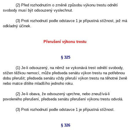
(2) Před rozhodnutím o změně způsobu výkonu trestu odnětí
svobody musí být odsouzený vyslechnut.
(3) Proti rozhodnutí podle odstavce 1 je přípustná stížnost, jež má
odkladný účinek.
Přerušení výkonu trestu
§ 325
(1) Je-li odsouzený, na němž se vykonává trest odnětí svobody,
stižen těžkou nemocí, může předseda senátu výkon trestu na potřebnou
dobu přerušit; předseda senátu vždy přeruší výkon trestu na těhotné ženě
nebo matce dítěte mladšího jednoho roku.
(2) Je-li obava, že odsouzený uprchne, nebo zneužívá-li
povoleného přerušení, předseda senátu přerušení výkonu trestu odvolá.
(3) Proti rozhodnutí podle odstavce 1 je přípustná stížnost.
§ 326