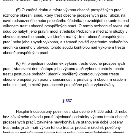
(5) O změně druhu a místa výkonu obecně prospěšných prací
rozhodne okresní soud, který trest obecně prospěšných prací uložil, na
návrh odsouzeného nebo probačního úředníka provádějícího kontrolu nad
výkonem trestu obecně prospěšných prací. O tomto rozhodnutí vyrozumí
soud po nabytí jeho právní moci středisko Probační a mediační služby v
obvodu okresního soudu, ve kterém má být trest obecně prospěšných
prací nebo jeho zbytek vykonán, a zároveň pověří opatřením probačního
úředníka činného v obvodu tohoto soudu kontrolou nad výkonem trestu
obecně prospěšných prací.
(6) Při projednání podmínek výkonu trestu obecně prospěšných
prací, stanovení dne nástupu jeho výkonu a při výkonu kontroly tohoto
trestu postupuje probační úředník pověřený kontrolou výkonu trestu
obecně prospěšných prací v součinnosti s příslušným obecním úřadem
nebo institucí, u nichž jsou obecně prospěšné práce vykonávány.
§ 337
Nesplní-li odsouzený povinnosti stanovené v § 336 odst. 3, nebo
bez závažného důvodu poruší sjednané podmínky výkonu trestu obecně
prospěšných prací, zaviněně nevykonává ve stanovené době uložený
trest nebo jinak maří výkon tohoto trestu, probační úředník pověřený
kontrolou nad výkonem tohoto trestu nebo jeho prostřednictvím obecní