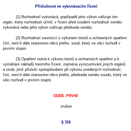
Příslušnost ve vykonávacím řízení
(1) Rozhodnutí vykonává, popřípadě jeho výkon zařizuje ten
orgán, který rozhodnutí učinil; v řízení před soudem rozhodnutí senátu
vykonává nebo jeho výkon zařizuje předseda senátu.
(2) Rozhodnutí souvisící s výkonem trestů a ochranných opatření
činí, není-li dále stanoveno něco jiného, soud, který ve věci rozhodl v
prvním stupni.
(3) Opatření nutná k výkonu trestů a ochranných opatření a k
vymáhání nákladů trestního řízení, zejména vyrozumívání jiných orgánů
a osob, jimž přísluší spolupůsobení při výkonu uvedených rozhodnutí,
činí, není-li dále stanoveno něco jiného, předseda senátu soudu, který ve
věci rozhodl v prvním stupni.
ODDÍL PRVNÍ
zrušen
§ 316