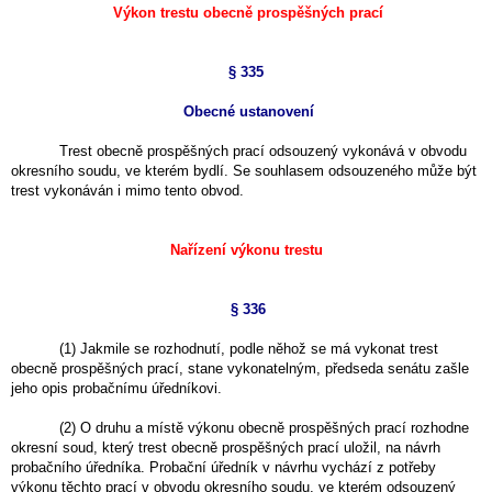
Výkon trestu obecně prospěšných prací
§ 335
Obecné ustanovení
Trest obecně prospěšných prací odsouzený vykonává v obvodu
okresního soudu, ve kterém bydlí. Se souhlasem odsouzeného může být
trest vykonáván i mimo tento obvod.
Nařízení výkonu trestu
§ 336
(1) Jakmile se rozhodnutí, podle něhož se má vykonat trest
obecně prospěšných prací, stane vykonatelným, předseda senátu zašle
jeho opis probačnímu úředníkovi.
(2) O druhu a místě výkonu obecně prospěšných prací rozhodne
okresní soud, který trest obecně prospěšných prací uložil, na návrh
probačního úředníka. Probační úředník v návrhu vychází z potřeby
výkonu těchto prací v obvodu okresního soudu, ve kterém odsouzený