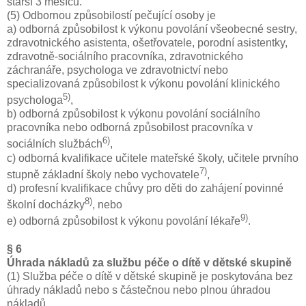
starší 3 měsíců.
(5) Odbornou způsobilostí pečující osoby je
a) odborná způsobilost k výkonu povolání všeobecné sestry,
zdravotnického asistenta, ošetřovatele, porodní asistentky,
zdravotně-sociálního pracovníka, zdravotnického
záchranáře, psychologa ve zdravotnictví nebo
specializovaná způsobilost k výkonu povolání klinického
5)
psychologa
,
b) odborná způsobilost k výkonu povolání sociálního
pracovníka nebo odborná způsobilost pracovníka v
6)
sociálních službách
,
c) odborná kvalifikace učitele mateřské školy, učitele prvního
7)
stupně základní školy nebo vychovatele
,
d) profesní kvalifikace chůvy pro děti do zahájení povinné
8)
školní docházky
, nebo
9)
e) odborná způsobilost k výkonu povolání lékaře
.
§ 6
Úhrada nákladů za službu péče o dítě v dětské skupině
(1) Služba péče o dítě v dětské skupině je poskytována bez
úhrady nákladů nebo s částečnou nebo plnou úhradou
nákladů.