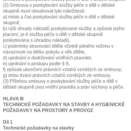
(2) Smlouva o poskytování služby péče o dítě v dětské
skupině musí obsahovat tyto náležitosti:
a) místo a čas poskytování služby péče o dítě v dětské
skupině,
b) výši úhrady nákladů poskytované služby a způsob jejího
placení, je-li služba péče o dítě v dětské skupině
poskytována s úhradou nákladů,
c) podmínky stravování dítěte včetně pitného režimu v
návaznosti na délku pobytu a věk dítěte,
d) ujednání o dodržování vnitřních pravidel,
e) ujednání o postupu podle § 9,
f) způsob ukončení právních vztahů vzniklých ze smlouvy,
g) dobu trvání právních vztahů vzniklých ze smlouvy.
(3) Přílohou smlouvy o poskytování služby péče o dítě v
dětské skupině jsou vnitřní pravidla a plán výchovy a péče.
HLAVA III
TECHNICKÉ POŽADAVKY NA STAVBY A HYGIENICKÉ
POŽADAVKY NA PROSTORY A PROVOZ
Díl 1
Technické požadavky na stavby