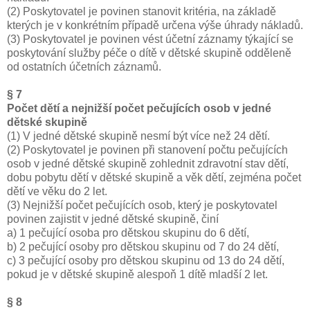
(2) Poskytovatel je povinen stanovit kritéria, na základě
kterých je v konkrétním případě určena výše úhrady nákladů.
(3) Poskytovatel je povinen vést účetní záznamy týkající se
poskytování služby péče o dítě v dětské skupině odděleně
od ostatních účetních záznamů.
§ 7
Počet dětí a nejnižší počet pečujících osob v jedné
dětské skupině
(1) V jedné dětské skupině nesmí být více než 24 dětí.
(2) Poskytovatel je povinen při stanovení počtu pečujících
osob v jedné dětské skupině zohlednit zdravotní stav dětí,
dobu pobytu dětí v dětské skupině a věk dětí, zejména počet
dětí ve věku do 2 let.
(3) Nejnižší počet pečujících osob, který je poskytovatel
povinen zajistit v jedné dětské skupině, činí
a) 1 pečující osoba pro dětskou skupinu do 6 dětí,
b) 2 pečující osoby pro dětskou skupinu od 7 do 24 dětí,
c) 3 pečující osoby pro dětskou skupinu od 13 do 24 dětí,
pokud je v dětské skupině alespoň 1 dítě mladší 2 let.
§ 8