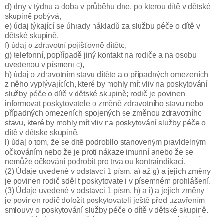
d) dny v týdnu a doba v průběhu dne, po kterou dítě v dětské
skupině pobývá,
e) údaj týkající se úhrady nákladů za službu péče o dítě v
dětské skupině,
f) údaj o zdravotní pojišťovně dítěte,
g) telefonní, popřípadě jiný kontakt na rodiče a na osobu
uvedenou v písmeni c),
h) údaj o zdravotním stavu dítěte a o případných omezeních
z něho vyplývajících, které by mohly mít vliv na poskytování
služby péče o dítě v dětské skupině; rodič je povinen
informovat poskytovatele o změně zdravotního stavu nebo
případných omezeních spojených se změnou zdravotního
stavu, které by mohly mít vliv na poskytování služby péče o
dítě v dětské skupině,
i) údaj o tom, že se dítě podrobilo stanoveným pravidelným
očkováním nebo že je proti nákaze imunní anebo že se
nemůže očkování podrobit pro trvalou kontraindikaci.
(2) Údaje uvedené v odstavci 1 písm. a) až g) a jejich změny
je povinen rodič sdělit poskytovateli v písemném prohlášení.
(3) Údaje uvedené v odstavci 1 písm. h) a i) a jejich změny
je povinen rodič doložit poskytovateli ještě před uzavřením
smlouvy o poskytování služby péče o dítě v dětské skupině.