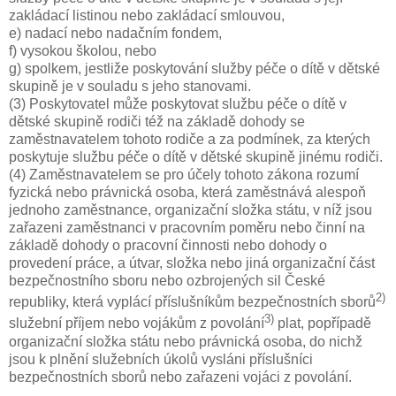
zakládací listinou nebo zakládací smlouvou,
e) nadací nebo nadačním fondem,
f) vysokou školou, nebo
g) spolkem, jestliže poskytování služby péče o dítě v dětské
skupině je v souladu s jeho stanovami.
(3) Poskytovatel může poskytovat službu péče o dítě v
dětské skupině rodiči též na základě dohody se
zaměstnavatelem tohoto rodiče a za podmínek, za kterých
poskytuje službu péče o dítě v dětské skupině jinému rodiči.
(4) Zaměstnavatelem se pro účely tohoto zákona rozumí
fyzická nebo právnická osoba, která zaměstnává alespoň
jednoho zaměstnance, organizační složka státu, v níž jsou
zařazeni zaměstnanci v pracovním poměru nebo činní na
základě dohody o pracovní činnosti nebo dohody o
provedení práce, a útvar, složka nebo jiná organizační část
bezpečnostního sboru nebo ozbrojených sil České
2)
republiky, která vyplácí příslušníkům bezpečnostních sborů
3)
služební příjem nebo vojákům z povolání
plat, popřípadě
organizační složka státu nebo právnická osoba, do nichž
jsou k plnění služebních úkolů vysláni příslušníci
bezpečnostních sborů nebo zařazeni vojáci z povolání.