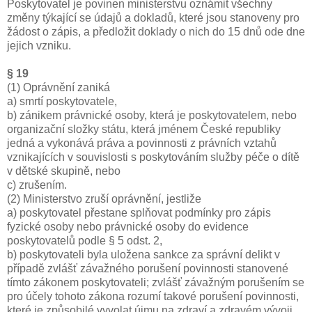
Poskytovatel je povinen ministerstvu oznámit všechny
změny týkající se údajů a dokladů, které jsou stanoveny pro
žádost o zápis, a předložit doklady o nich do 15 dnů ode dne
jejich vzniku.
§ 19
(1) Oprávnění zaniká
a) smrtí poskytovatele,
b) zánikem právnické osoby, která je poskytovatelem, nebo
organizační složky státu, která jménem České republiky
jedná a vykonává práva a povinnosti z právních vztahů
vznikajících v souvislosti s poskytováním služby péče o dítě
v dětské skupině, nebo
c) zrušením.
(2) Ministerstvo zruší oprávnění, jestliže
a) poskytovatel přestane splňovat podmínky pro zápis
fyzické osoby nebo právnické osoby do evidence
poskytovatelů podle § 5 odst. 2,
b) poskytovateli byla uložena sankce za správní delikt v
případě zvlášť závažného porušení povinnosti stanovené
tímto zákonem poskytovateli; zvlášť závažným porušením se
pro účely tohoto zákona rozumí takové porušení povinnosti,
které je způsobilé vyvolat újmu na zdraví a zdravém vývoji