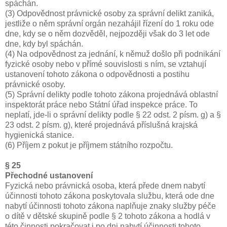
spáchán.
(3) Odpovědnost právnické osoby za správní delikt zaniká,
jestliže o něm správní orgán nezahájil řízení do 1 roku ode
dne, kdy se o něm dozvěděl, nejpozději však do 3 let ode
dne, kdy byl spáchán.
(4) Na odpovědnost za jednání, k němuž došlo při podnikání
fyzické osoby nebo v přímé souvislosti s ním, se vztahují
ustanovení tohoto zákona o odpovědnosti a postihu
právnické osoby.
(5) Správní delikty podle tohoto zákona projednává oblastní
inspektorát práce nebo Státní úřad inspekce práce. To
neplatí, jde-li o správní delikty podle § 22 odst. 2 písm. g) a §
23 odst. 2 písm. g), které projednává příslušná krajská
hygienická stanice.
(6) Příjem z pokut je příjmem státního rozpočtu.
§ 25
Přechodné ustanovení
Fyzická nebo právnická osoba, která přede dnem nabytí
účinnosti tohoto zákona poskytovala službu, která ode dne
nabytí účinnosti tohoto zákona naplňuje znaky služby péče
o dítě v dětské skupině podle § 2 tohoto zákona a hodlá v
této činnosti pokračovat i po dni nabytí účinnosti tohoto