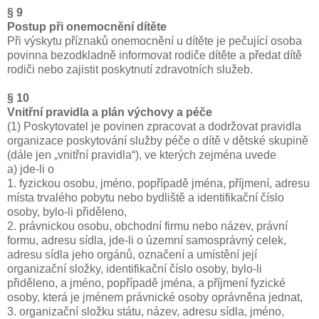
§ 9
Postup při onemocnění dítěte
Při výskytu příznaků onemocnění u dítěte je pečující osoba
povinna bezodkladně informovat rodiče dítěte a předat dítě
rodiči nebo zajistit poskytnutí zdravotních služeb.
§ 10
Vnitřní pravidla a plán výchovy a péče
(1) Poskytovatel je povinen zpracovat a dodržovat pravidla
organizace poskytování služby péče o dítě v dětské skupině
(dále jen „vnitřní pravidla“), ve kterých zejména uvede
a) jde-li o
1. fyzickou osobu, jméno, popřípadě jména, příjmení, adresu
místa trvalého pobytu nebo bydliště a identifikační číslo
osoby, bylo-li přiděleno,
2. právnickou osobu, obchodní firmu nebo název, právní
formu, adresu sídla, jde-li o územní samosprávný celek,
adresu sídla jeho orgánů, označení a umístění její
organizační složky, identifikační číslo osoby, bylo-li
přiděleno, a jméno, popřípadě jména, a příjmení fyzické
osoby, která je jménem právnické osoby oprávněna jednat,
3. organizační složku státu, název, adresu sídla, jméno,