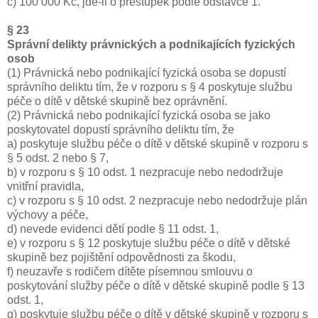
c) 100 000 Kč, jde-li o přestupek podle odstavce 1.
§ 23
Správní delikty právnických a podnikajících fyzických
osob
(1) Právnická nebo podnikající fyzická osoba se dopustí
správního deliktu tím, že v rozporu s § 4 poskytuje službu
péče o dítě v dětské skupině bez oprávnění.
(2) Právnická nebo podnikající fyzická osoba se jako
poskytovatel dopustí správního deliktu tím, že
a) poskytuje službu péče o dítě v dětské skupině v rozporu s
§ 5 odst. 2 nebo § 7,
b) v rozporu s § 10 odst. 1 nezpracuje nebo nedodržuje
vnitřní pravidla,
c) v rozporu s § 10 odst. 2 nezpracuje nebo nedodržuje plán
výchovy a péče,
d) nevede evidenci dětí podle § 11 odst. 1,
e) v rozporu s § 12 poskytuje službu péče o dítě v dětské
skupině bez pojištění odpovědnosti za škodu,
f) neuzavře s rodičem dítěte písemnou smlouvu o
poskytování služby péče o dítě v dětské skupině podle § 13
odst. 1,
g) poskytuje službu péče o dítě v dětské skupině v rozporu s