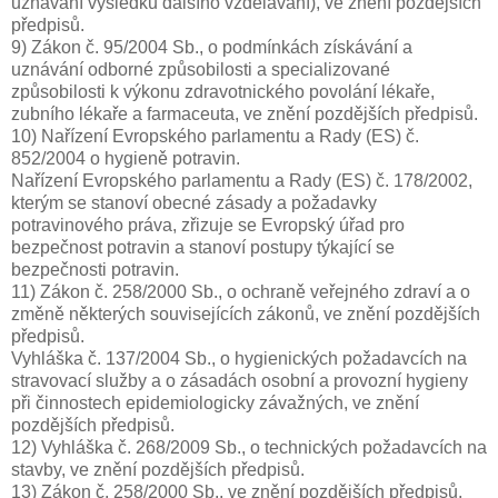
uznávání výsledků dalšího vzdělávání), ve znění pozdějších
předpisů.
9) Zákon č. 95/2004 Sb., o podmínkách získávání a
uznávání odborné způsobilosti a specializované
způsobilosti k výkonu zdravotnického povolání lékaře,
zubního lékaře a farmaceuta, ve znění pozdějších předpisů.
10) Nařízení Evropského parlamentu a Rady (ES) č.
852/2004 o hygieně potravin.
Nařízení Evropského parlamentu a Rady (ES) č. 178/2002,
kterým se stanoví obecné zásady a požadavky
potravinového práva, zřizuje se Evropský úřad pro
bezpečnost potravin a stanoví postupy týkající se
bezpečnosti potravin.
11) Zákon č. 258/2000 Sb., o ochraně veřejného zdraví a o
změně některých souvisejících zákonů, ve znění pozdějších
předpisů.
Vyhláška č. 137/2004 Sb., o hygienických požadavcích na
stravovací služby a o zásadách osobní a provozní hygieny
při činnostech epidemiologicky závažných, ve znění
pozdějších předpisů.
12) Vyhláška č. 268/2009 Sb., o technických požadavcích na
stavby, ve znění pozdějších předpisů.
13) Zákon č. 258/2000 Sb., ve znění pozdějších předpisů.