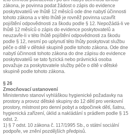
zákona, je povinna podat žádost o zápis do evidence
poskytovatelů ve lhůtě 12 měsíců ode dne nabytí účinnosti
tohoto zákona a v této lhůtě je rovněž povinna uzavřít
pojištění odpovědnosti za škodu podle § 12. Nepožádá-li ve
lhůtě 12 měsíců o zápis do evidence poskytovatelů a
neuzavře-li v této lhůtě pojištění odpovědnosti za škodu
podle § 12, nesmí po uplynutí této lhůty poskytovat službu
péče o dítě v dětské skupině podle tohoto zákona. Ode dne
nabytí účinnosti tohoto zákona do dne zápisu do evidence
poskytovatelů se tato fyzická nebo právnická osoba
považuje za poskytovatele služby péče o dítě v dětské
skupině podle tohoto zákona.
§ 26
Zmocňovací ustanovení
Ministerstvo stanoví vyhláškou hygienické požadavky na
prostory a provoz dětské skupiny do 12 dětí pro venkovní
prostory, místnost pro denní pobyt a odpočinek dětí, šatnu,
hygienická zařízení, úklid a nakládání s prádlem podle § 15
odst. 2.
1) § 7 odst. 10 zákona č. 117/1995 Sb., o státní sociální
podpoře, ve znění pozdějších předpisů.