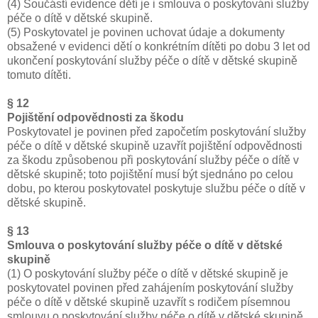
(4) Součástí evidence dětí je i smlouva o poskytování služby
péče o dítě v dětské skupině.
(5) Poskytovatel je povinen uchovat údaje a dokumenty
obsažené v evidenci dětí o konkrétním dítěti po dobu 3 let od
ukončení poskytování služby péče o dítě v dětské skupině
tomuto dítěti.
§ 12
Pojištění odpovědnosti za škodu
Poskytovatel je povinen před započetím poskytování služby
péče o dítě v dětské skupině uzavřít pojištění odpovědnosti
za škodu způsobenou při poskytování služby péče o dítě v
dětské skupině; toto pojištění musí být sjednáno po celou
dobu, po kterou poskytovatel poskytuje službu péče o dítě v
dětské skupině.
§ 13
Smlouva o poskytování služby péče o dítě v dětské
skupině
(1) O poskytování služby péče o dítě v dětské skupině je
poskytovatel povinen před zahájením poskytování služby
péče o dítě v dětské skupině uzavřít s rodičem písemnou
smlouvu o poskytování služby péče o dítě v dětské skupině.