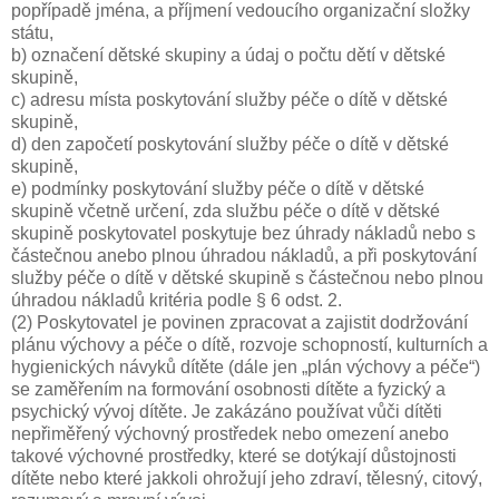
popřípadě jména, a příjmení vedoucího organizační složky
státu,
b) označení dětské skupiny a údaj o počtu dětí v dětské
skupině,
c) adresu místa poskytování služby péče o dítě v dětské
skupině,
d) den započetí poskytování služby péče o dítě v dětské
skupině,
e) podmínky poskytování služby péče o dítě v dětské
skupině včetně určení, zda službu péče o dítě v dětské
skupině poskytovatel poskytuje bez úhrady nákladů nebo s
částečnou anebo plnou úhradou nákladů, a při poskytování
služby péče o dítě v dětské skupině s částečnou nebo plnou
úhradou nákladů kritéria podle § 6 odst. 2.
(2) Poskytovatel je povinen zpracovat a zajistit dodržování
plánu výchovy a péče o dítě, rozvoje schopností, kulturních a
hygienických návyků dítěte (dále jen „plán výchovy a péče“)
se zaměřením na formování osobnosti dítěte a fyzický a
psychický vývoj dítěte. Je zakázáno používat vůči dítěti
nepřiměřený výchovný prostředek nebo omezení anebo
takové výchovné prostředky, které se dotýkají důstojnosti
dítěte nebo které jakkoli ohrožují jeho zdraví, tělesný, citový,