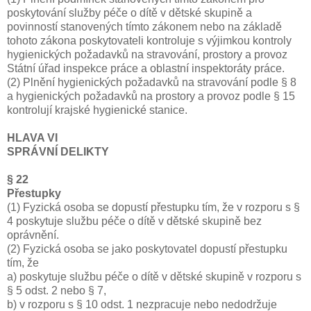
poskytování služby péče o dítě v dětské skupině a
povinností stanovených tímto zákonem nebo na základě
tohoto zákona poskytovateli kontroluje s výjimkou kontroly
hygienických požadavků na stravování, prostory a provoz
Státní úřad inspekce práce a oblastní inspektoráty práce.
(2) Plnění hygienických požadavků na stravování podle § 8
a hygienických požadavků na prostory a provoz podle § 15
kontrolují krajské hygienické stanice.
HLAVA VI
SPRÁVNÍ DELIKTY
§ 22
Přestupky
(1) Fyzická osoba se dopustí přestupku tím, že v rozporu s §
4 poskytuje službu péče o dítě v dětské skupině bez
oprávnění.
(2) Fyzická osoba se jako poskytovatel dopustí přestupku
tím, že
a) poskytuje službu péče o dítě v dětské skupině v rozporu s
§ 5 odst. 2 nebo § 7,
b) v rozporu s § 10 odst. 1 nezpracuje nebo nedodržuje