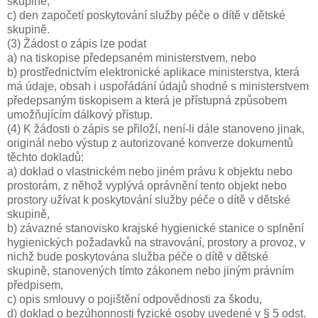
skupině,
c) den započetí poskytování služby péče o dítě v dětské
skupině.
(3) Žádost o zápis lze podat
a) na tiskopise předepsaném ministerstvem, nebo
b) prostřednictvím elektronické aplikace ministerstva, která
má údaje, obsah i uspořádání údajů shodné s ministerstvem
předepsaným tiskopisem a která je přístupná způsobem
umožňujícím dálkový přístup.
(4) K žádosti o zápis se přiloží, není-li dále stanoveno jinak,
originál nebo výstup z autorizované konverze dokumentů
těchto dokladů:
a) doklad o vlastnickém nebo jiném právu k objektu nebo
prostorám, z něhož vyplývá oprávnění tento objekt nebo
prostory užívat k poskytování služby péče o dítě v dětské
skupině,
b) závazné stanovisko krajské hygienické stanice o splnění
hygienických požadavků na stravování, prostory a provoz, v
nichž bude poskytována služba péče o dítě v dětské
skupině, stanovených tímto zákonem nebo jiným právním
předpisem,
c) opis smlouvy o pojištění odpovědnosti za škodu,
d) doklad o bezúhonnosti fyzické osoby uvedené v § 5 odst.