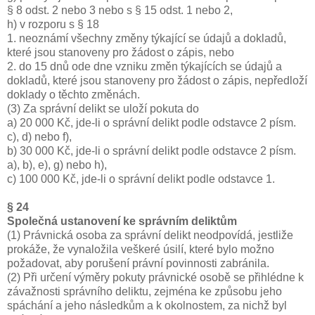
§ 8 odst. 2 nebo 3 nebo s § 15 odst. 1 nebo 2,
h) v rozporu s § 18
1. neoznámí všechny změny týkající se údajů a dokladů,
které jsou stanoveny pro žádost o zápis, nebo
2. do 15 dnů ode dne vzniku změn týkajících se údajů a
dokladů, které jsou stanoveny pro žádost o zápis, nepředloží
doklady o těchto změnách.
(3) Za správní delikt se uloží pokuta do
a) 20 000 Kč, jde-li o správní delikt podle odstavce 2 písm.
c), d) nebo f),
b) 30 000 Kč, jde-li o správní delikt podle odstavce 2 písm.
a), b), e), g) nebo h),
c) 100 000 Kč, jde-li o správní delikt podle odstavce 1.
§ 24
Společná ustanovení ke správním deliktům
(1) Právnická osoba za správní delikt neodpovídá, jestliže
prokáže, že vynaložila veškeré úsilí, které bylo možno
požadovat, aby porušení právní povinnosti zabránila.
(2) Při určení výměry pokuty právnické osobě se přihlédne k
závažnosti správního deliktu, zejména ke způsobu jeho
spáchání a jeho následkům a k okolnostem, za nichž byl