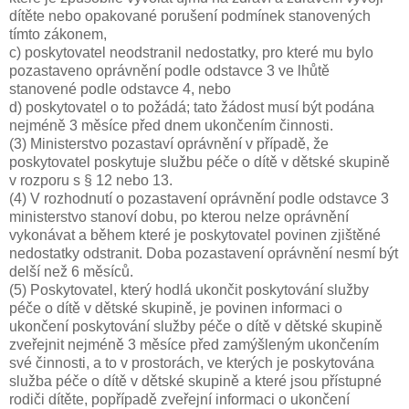
dítěte nebo opakované porušení podmínek stanovených
tímto zákonem,
c) poskytovatel neodstranil nedostatky, pro které mu bylo
pozastaveno oprávnění podle odstavce 3 ve lhůtě
stanovené podle odstavce 4, nebo
d) poskytovatel o to požádá; tato žádost musí být podána
nejméně 3 měsíce před dnem ukončením činnosti.
(3) Ministerstvo pozastaví oprávnění v případě, že
poskytovatel poskytuje službu péče o dítě v dětské skupině
v rozporu s § 12 nebo 13.
(4) V rozhodnutí o pozastavení oprávnění podle odstavce 3
ministerstvo stanoví dobu, po kterou nelze oprávnění
vykonávat a během které je poskytovatel povinen zjištěné
nedostatky odstranit. Doba pozastavení oprávnění nesmí být
delší než 6 měsíců.
(5) Poskytovatel, který hodlá ukončit poskytování služby
péče o dítě v dětské skupině, je povinen informaci o
ukončení poskytování služby péče o dítě v dětské skupině
zveřejnit nejméně 3 měsíce před zamýšleným ukončením
své činnosti, a to v prostorách, ve kterých je poskytována
služba péče o dítě v dětské skupině a které jsou přístupné
rodiči dítěte, popřípadě zveřejní informaci o ukončení