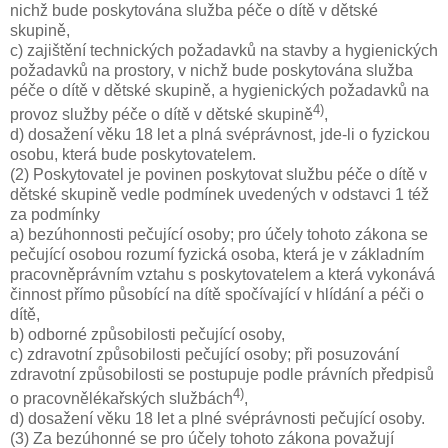
nichž bude poskytována služba péče o dítě v dětské
skupině,
c) zajištění technických požadavků na stavby a hygienických
požadavků na prostory, v nichž bude poskytována služba
péče o dítě v dětské skupině, a hygienických požadavků na
4)
provoz služby péče o dítě v dětské skupině
,
d) dosažení věku 18 let a plná svéprávnost, jde-li o fyzickou
osobu, která bude poskytovatelem.
(2) Poskytovatel je povinen poskytovat službu péče o dítě v
dětské skupině vedle podmínek uvedených v odstavci 1 též
za podmínky
a) bezúhonnosti pečující osoby; pro účely tohoto zákona se
pečující osobou rozumí fyzická osoba, která je v základním
pracovněprávním vztahu s poskytovatelem a která vykonává
činnost přímo působící na dítě spočívající v hlídání a péči o
dítě,
b) odborné způsobilosti pečující osoby,
c) zdravotní způsobilosti pečující osoby; při posuzování
zdravotní způsobilosti se postupuje podle právních předpisů
4)
o pracovnělékařských službách
,
d) dosažení věku 18 let a plné svéprávnosti pečující osoby.
(3) Za bezúhonné se pro účely tohoto zákona považují