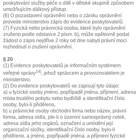
poskytování služby péče o dítě v dětské skupině způsobem
umožňujícím dálkový přístup.
(6) O pozastavení oprávnění nebo o zániku oprávnění
provede ministerstvo zápis do evidence poskytovatelů.
(7) Fyzická nebo právnická osoba, které bylo oprávnění
zrušeno podle odstavce 2 písm. b), může opětovně podat
žádost o zápis nejdříve 2 roky od dne nabytí právní moci
rozhodnutí o zrušení oprávnění.
§ 20
(1) Evidence poskytovatelů je informačním systémem
14)
veřejné správy
, jehož správcem a provozovatelem je
ministerstvo.
(2) Do evidence poskytovatelů se zapisují tyto údaje:
a) u fyzické osoby jméno, popřípadě jména, příjmení, adresa
místa trvalého pobytu nebo bydliště a identifikační číslo
osoby, bylo-li přiděleno,
b) u právnické osoby obchodní firma nebo název, právní
forma, adresa sídla, jde-li o územní samosprávný celek,
adresa sídla jeho orgánů, označení a umístění její
organizační složky, identifikační číslo osoby, bylo-li
přiděleno, a jméno, popřípadě jména, a příjmení fyzické