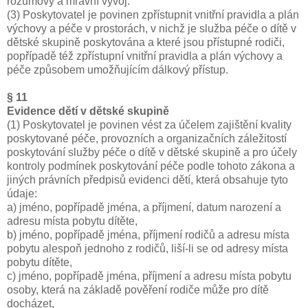
rozumový a mravní vývoj.
(3) Poskytovatel je povinen zpřístupnit vnitřní pravidla a plán
výchovy a péče v prostorách, v nichž je služba péče o dítě v
dětské skupině poskytována a které jsou přístupné rodiči,
popřípadě též zpřístupní vnitřní pravidla a plán výchovy a
péče způsobem umožňujícím dálkový přístup.
§ 11
Evidence dětí v dětské skupině
(1) Poskytovatel je povinen vést za účelem zajištění kvality
poskytované péče, provozních a organizačních záležitostí
poskytování služby péče o dítě v dětské skupině a pro účely
kontroly podmínek poskytování péče podle tohoto zákona a
jiných právních předpisů evidenci dětí, která obsahuje tyto
údaje:
a) jméno, popřípadě jména, a příjmení, datum narození a
adresu místa pobytu dítěte,
b) jméno, popřípadě jména, příjmení rodičů a adresu místa
pobytu alespoň jednoho z rodičů, liší-li se od adresy místa
pobytu dítěte,
c) jméno, popřípadě jména, příjmení a adresu místa pobytu
osoby, která na základě pověření rodiče může pro dítě
docházet,