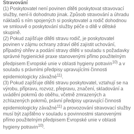
Stravování
(1) Poskytovatel není povinen dítěti poskytovat stravovací
služby, není-li dohodnuto jinak. Způsob stravování a úhradu
nákladů s ním spojených si poskytovatel a rodič dohodnou
ve smlouvě o poskytování služby péče o dítě v dětské
skupině.
(2) Pokud zajišťuje dítěti stravu rodič, je poskytovatel
povinen v zájmu ochrany zdraví dětí zajistit uchování,
případný ohřev a podání stravy dítěti v souladu s požadavky
správné hygienické praxe stanovenými přímo použitelným
10)
předpisem Evropské unie v oblasti hygieny potravin
a v
souladu s právními předpisy upravujícími činnosti
11)
epidemiologicky závažné
.
(3) Pokud zajišťuje dítěti stravu poskytovatel, vztahují se na
výrobu, přípravu, rozvoz, přepravu, značení, skladování a
uvádění pokrmů do oběhu, včetně zmrazených a
zchlazených pokrmů, právní předpisy upravující činnosti
11)
epidemiologicky závažné
a provozování stravovací služby
musí být zajištěno v souladu s povinnostmi stanovenými
přímo použitelným předpisem Evropské unie v oblasti
10)
hygieny potravin
.