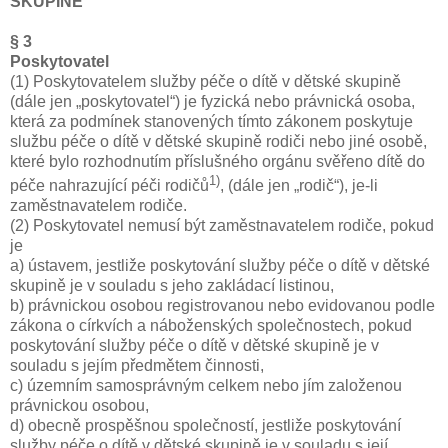
SKUPINĚ
§ 3
Poskytovatel
(1) Poskytovatelem služby péče o dítě v dětské skupině
(dále jen „poskytovatel“) je fyzická nebo právnická osoba,
která za podmínek stanovených tímto zákonem poskytuje
službu péče o dítě v dětské skupině rodiči nebo jiné osobě,
které bylo rozhodnutím příslušného orgánu svěřeno dítě do
1)
péče nahrazující péči rodičů
, (dále jen „rodič“), je-li
zaměstnavatelem rodiče.
(2) Poskytovatel nemusí být zaměstnavatelem rodiče, pokud
je
a) ústavem, jestliže poskytování služby péče o dítě v dětské
skupině je v souladu s jeho zakládací listinou,
b) právnickou osobou registrovanou nebo evidovanou podle
zákona o církvích a náboženských společnostech, pokud
poskytování služby péče o dítě v dětské skupině je v
souladu s jejím předmětem činnosti,
c) územním samosprávným celkem nebo jím založenou
právnickou osobou,
d) obecně prospěšnou společností, jestliže poskytování
služby péče o dítě v dětské skupině je v souladu s její