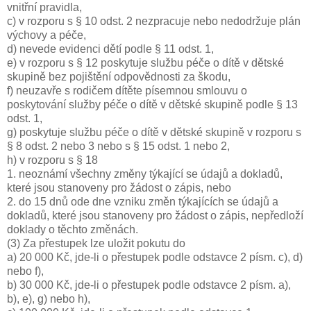
vnitřní pravidla,
c) v rozporu s § 10 odst. 2 nezpracuje nebo nedodržuje plán
výchovy a péče,
d) nevede evidenci dětí podle § 11 odst. 1,
e) v rozporu s § 12 poskytuje službu péče o dítě v dětské
skupině bez pojištění odpovědnosti za škodu,
f) neuzavře s rodičem dítěte písemnou smlouvu o
poskytování služby péče o dítě v dětské skupině podle § 13
odst. 1,
g) poskytuje službu péče o dítě v dětské skupině v rozporu s
§ 8 odst. 2 nebo 3 nebo s § 15 odst. 1 nebo 2,
h) v rozporu s § 18
1. neoznámí všechny změny týkající se údajů a dokladů,
které jsou stanoveny pro žádost o zápis, nebo
2. do 15 dnů ode dne vzniku změn týkajících se údajů a
dokladů, které jsou stanoveny pro žádost o zápis, nepředloží
doklady o těchto změnách.
(3) Za přestupek lze uložit pokutu do
a) 20 000 Kč, jde-li o přestupek podle odstavce 2 písm. c), d)
nebo f),
b) 30 000 Kč, jde-li o přestupek podle odstavce 2 písm. a),
b), e), g) nebo h),