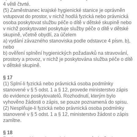
4 větě čtvrté.
(5) Zaměstnanec krajské hygienické stanice je oprávněn
vstupovat do prostor, v nichž hodlá fyzická nebo právnická
osoba poskytovat službu péče o dítě v dětské skupině nebo
v nichž poskytovatel poskytuje služby péče o dítě v dětské
skupině, včetně obydlí, za účelem
a) vydání závazného stanoviska podle odstavce 4 písm. b),
nebo
b) ověření splnění hygienických požadavků na stravování,
prostory a provoz, v nichž je poskytována služba péče o dítě
v dětské skupině.
§ 17
(1) Splní-li fyzická nebo právnická osoba podmínky
stanovené v § 5 odst. 1 a § 12, provede ministerstvo zápis
do evidence poskytovatelů. Rozhodnutí, kterým bylo
vyhověno žádosti o zápis, se pouze poznamená do spisu.
(2) Nesplňuje-li fyzická nebo právnická osoba podmínky
stanovené v § 5 odst. 1 a § 12, ministerstvo žádost o zápis
zamítne.
§ 18