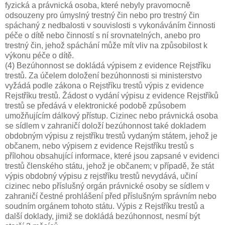
fyzická a právnická osoba, které nebyly pravomocně
odsouzeny pro úmyslný trestný čin nebo pro trestný čin
spáchaný z nedbalosti v souvislosti s vykonáváním činnosti
péče o dítě nebo činností s ní srovnatelných, anebo pro
trestný čin, jehož spáchání může mít vliv na způsobilost k
výkonu péče o dítě.
(4) Bezúhonnost se dokládá výpisem z evidence Rejstříku
trestů. Za účelem doložení bezúhonnosti si ministerstvo
vyžádá podle zákona o Rejstříku trestů výpis z evidence
Rejstříku trestů. Žádost o vydání výpisu z evidence Rejstříků
trestů se předává v elektronické podobě způsobem
umožňujícím dálkový přístup. Cizinec nebo právnická osoba
se sídlem v zahraničí doloží bezúhonnost také dokladem
obdobným výpisu z rejstříku trestů vydaným státem, jehož je
občanem, nebo výpisem z evidence Rejstříku trestů s
přílohou obsahující informace, které jsou zapsané v evidenci
trestů členského státu, jehož je občanem; v případě, že stát
výpis obdobný výpisu z rejstříku trestů nevydává, učiní
cizinec nebo příslušný orgán právnické osoby se sídlem v
zahraničí čestné prohlášení před příslušným správním nebo
soudním orgánem tohoto státu. Výpis z Rejstříku trestů a
další doklady, jimiž se dokládá bezúhonnost, nesmí být