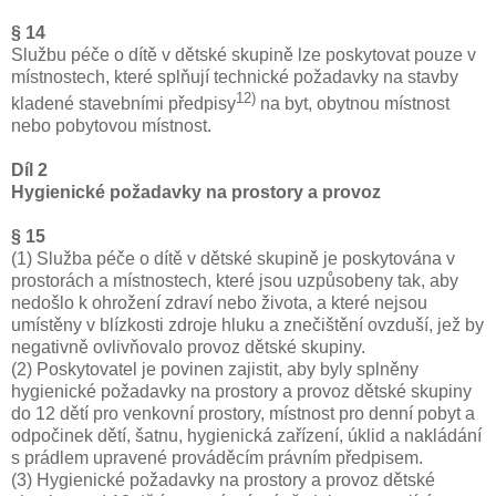
§ 14
Službu péče o dítě v dětské skupině lze poskytovat pouze v
místnostech, které splňují technické požadavky na stavby
12)
kladené stavebními předpisy
na byt, obytnou místnost
nebo pobytovou místnost.
Díl 2
Hygienické požadavky na prostory a provoz
§ 15
(1) Služba péče o dítě v dětské skupině je poskytována v
prostorách a místnostech, které jsou uzpůsobeny tak, aby
nedošlo k ohrožení zdraví nebo života, a které nejsou
umístěny v blízkosti zdroje hluku a znečištění ovzduší, jež by
negativně ovlivňovalo provoz dětské skupiny.
(2) Poskytovatel je povinen zajistit, aby byly splněny
hygienické požadavky na prostory a provoz dětské skupiny
do 12 dětí pro venkovní prostory, místnost pro denní pobyt a
odpočinek dětí, šatnu, hygienická zařízení, úklid a nakládání
s prádlem upravené prováděcím právním předpisem.
(3) Hygienické požadavky na prostory a provoz dětské