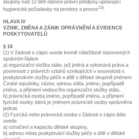
skupiny nad 12 dětí stanoví právní předpisy upravující
13)
hygienické požadavky na prostory a provoz
.
HLAVA IV
VZNIK, ZMĚNA A ZÁNIK OPRÁVNĚNÍ A EVIDENCE
POSKYTOVATELŮ
§ 16
(1) V žádosti o zápis uvede kromě náležitostí stanovených
správním řádem
a) organizační složka státu, jež jedná a vykonává práva a
povinnosti z právních vztahů vznikajících v souvislosti s
poskytováním služby péče o dítě v dětské skupině jménem
České republiky, název, adresu sídla, jméno, popřípadě
jména, a příjmení vedoucího organizační složky státu,
b) právnická osoba jméno, popřípadě jména, a příjmení
fyzické osoby, která je jménem právnické osoby oprávněna
jednat.
(2) Fyzická nebo právnická osoba v žádosti o zápis dále
uvede
a) označení a kapacitu dětské skupiny,
b) adresu místa poskytování služby péče o dítě v dětské