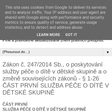
This site uses cookies from Google to deliver its services
Zákony - aktuální znění
and to analyze traffic. Your IP address and user-agent are
shared with Google along with performance and security
právních předpisů
metrics to ensure quality of service, generate usage
statistics, and to detect and address abuse.
Zákony, zákoníky, vyhlášky, nařízení a další právní předpisy.
LEARN MORE
GOT IT
Plné a pravidelně aktualizované znění právních předpisů.
▼
Zákon č. 247/2014 Sb., o poskytování
služby péče o dítě v dětské skupině a o
změně souvisejících zákonů - § 1-26
ČÁST PRVNÍ SLUŽBA PÉČE O DÍTĚ V
DĚTSKÉ SKUPINĚ
ČÁST PRVNÍ
SLUŽBA PÉČE O DÍTĚ V DĚTSKÉ SKUPINĚ