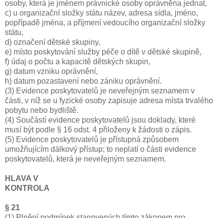
osoby, která je jménem právnické osoby oprávněna jednat,
c) u organizační složky státu název, adresa sídla, jméno,
popřípadě jména, a příjmení vedoucího organizační složky
státu,
d) označení dětské skupiny,
e) místo poskytování služby péče o dítě v dětské skupině,
f) údaj o počtu a kapacitě dětských skupin,
g) datum vzniku oprávnění,
h) datum pozastavení nebo zániku oprávnění.
(3) Evidence poskytovatelů je neveřejným seznamem v
části, v níž se u fyzické osoby zapisuje adresa místa trvalého
pobytu nebo bydliště.
(4) Součástí evidence poskytovatelů jsou doklady, které
musí být podle § 16 odst. 4 přiloženy k žádosti o zápis.
(5) Evidence poskytovatelů je přístupná způsobem
umožňujícím dálkový přístup; to neplatí o části evidence
poskytovatelů, která je neveřejným seznamem.
HLAVA V
KONTROLA
§ 21
(1) Plnění podmínek stanovených tímto zákonem pro