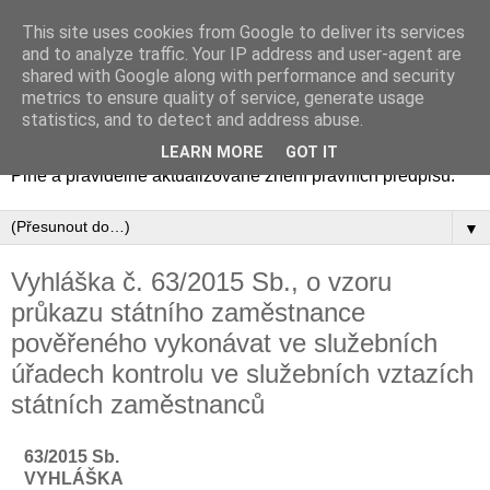
This site uses cookies from Google to deliver its services
Zákony - aktuální znění
and to analyze traffic. Your IP address and user-agent are
shared with Google along with performance and security
právních předpisů
metrics to ensure quality of service, generate usage
statistics, and to detect and address abuse.
Zákony, zákoníky, vyhlášky, nařízení a další právní předpisy.
LEARN MORE
GOT IT
Plné a pravidelně aktualizované znění právních předpisů.
▼
Vyhláška č. 63/2015 Sb., o vzoru
průkazu státního zaměstnance
pověřeného vykonávat ve služebních
úřadech kontrolu ve služebních vztazích
státních zaměstnanců
63/2015 Sb.
VYHLÁŠKA