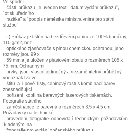
Ve spodní
části průkazu je uveden text: "datum vydání průkazu",
"otisk úředního
razítka" a "podpis náměstka ministra vnitra pro státní
službu".
c) Průkaz je tištěn na bezdřevém papíru ze 100% buničiny,
110 g/m2, bez
optického zjasňovače s plnou chemickou ochranou; jeho
rozměry jsou 99 x
69 mm a je uložen v plastovém obalu o rozměrech 105 x
75 mm. Ochrannými
prvky jsou vlastní jedinečný a nezaměnitelný průběžný
vodoznak lva ve
štítu a lipové listy, ceninový rastr s kombinací barev
znesnadňující
pořízení kopií na barevných laserových tiskárnách.
Fotografie státního
zaměstnance je barevná o rozměrech 3,5 x 4,5 cm.
Požadavky na technické
provedení fotografie odpovídají technickým požadavkům
kladeným na
fotografie pro vydání občanského průkazu.