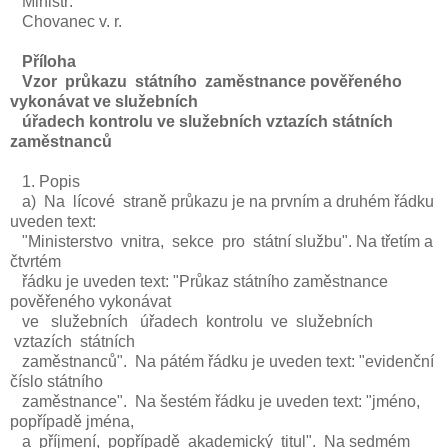
Ministr:
Chovanec v. r.
Příloha
Vzor průkazu státního zaměstnance pověřeného
vykonávat ve služebních
úřadech kontrolu ve služebních vztazích státních
zaměstnanců
1. Popis
a) Na lícové straně průkazu je na prvním a druhém řádku
uveden text:
"Ministerstvo vnitra, sekce pro státní službu". Na třetím a
čtvrtém
řádku je uveden text: "Průkaz státního zaměstnance
pověřeného vykonávat
ve služebních úřadech kontrolu ve služebních
vztazích státních
zaměstnanců". Na pátém řádku je uveden text: "evidenční
číslo státního
zaměstnance". Na šestém řádku je uveden text: "jméno,
popřípadě jména,
a příjmení, popřípadě akademický titul". Na sedmém