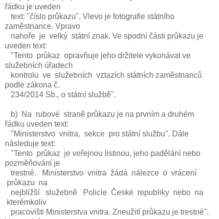
řádku je uveden
text: "číslo průkazu". Vlevo je fotografie státního
zaměstnance. Vpravo
nahoře je velký státní znak. Ve spodní části průkazu je
uveden text:
"Tento průkaz opravňuje jeho držitele vykonávat ve
služebních úřadech
kontrolu ve služebních vztazích státních zaměstnanců
podle zákona č.
234/2014 Sb., o státní službě".
b) Na rubové straně průkazu je na prvním a druhém
řádku uveden text:
"Ministerstvo vnitra, sekce pro státní službu". Dále
následuje text:
"Tento průkaz je veřejnou listinou, jeho padělání nebo
pozměňování je
trestné. Ministerstvo vnitra žádá nálezce o vrácení
průkazu na
nejbližší služebně Policie České republiky nebo na
kterémkoliv
pracovišti Ministerstva vnitra. Zneužití průkazu je trestné".