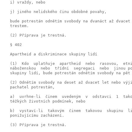
   i) vraždy, nebo

   j) jiného nelidského činu obdobné povahy,

   bude potrestán odnětím svobody na dvanáct až dvacet 
   trestem.

   (2) Příprava je trestná.

   § 402

   Apartheid a diskriminace skupiny lidí

   (1)  Kdo  uplatňuje  apartheid  nebo  rasovou,  etni
   náboženskou  nebo  třídní  segregaci  nebo  jinou po
   skupiny lidí, bude potrestán odnětím svobody na pět 
   (2) Odnětím svobody na deset až dvacet let nebo výji
   pachatel potrestán,

   a)  uvrhne-li  činem  uvedeným  v  odstavci  1  tako
   těžkých životních podmínek, nebo

   b)  vystaví-li  takovým  činem  takovou  skupinu  li
   ponižujícímu zacházení.

   (3) Příprava je trestná.
