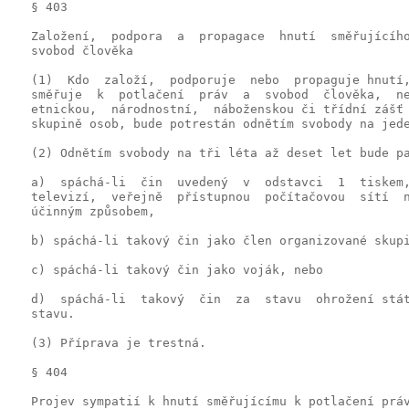
   § 403

   Založení,  podpora  a  propagace  hnutí  směřujícího
   svobod člověka

   (1)  Kdo  založí,  podporuje  nebo  propaguje hnutí,
   směřuje  k  potlačení  práv  a  svobod  člověka,  ne
   etnickou,  národnostní,  náboženskou či třídní zášť 
   skupině osob, bude potrestán odnětím svobody na jede
   (2) Odnětím svobody na tři léta až deset let bude pa
   a)  spáchá-li  čin  uvedený  v  odstavci  1  tiskem,
   televizí,  veřejně  přístupnou  počítačovou  sítí  n
   účinným způsobem,

   b) spáchá-li takový čin jako člen organizované skupi
   c) spáchá-li takový čin jako voják, nebo

   d)  spáchá-li  takový  čin  za  stavu  ohrožení stát
   stavu.

   (3) Příprava je trestná.

   § 404

   Projev sympatií k hnutí směřujícímu k potlačení práv