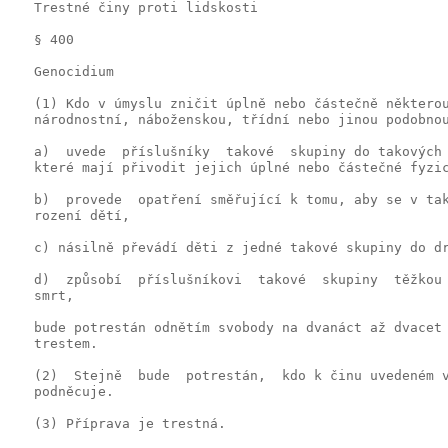
   Trestné činy proti lidskosti

   § 400

   Genocidium

   (1) Kdo v úmyslu zničit úplně nebo částečně některou
   národnostní, náboženskou, třídní nebo jinou podobnou
   a)  uvede  příslušníky  takové  skupiny do takových 
   které mají přivodit jejich úplné nebo částečné fyzic
   b)  provede  opatření směřující k tomu, aby se v tak
   rození dětí,

   c) násilně převádí děti z jedné takové skupiny do dr
   d)  způsobí  příslušníkovi  takové  skupiny  těžkou 
   smrt,

   bude potrestán odnětím svobody na dvanáct až dvacet 
   trestem.

   (2)  Stejně  bude  potrestán,  kdo k činu uvedeném v
   podněcuje.

   (3) Příprava je trestná.
