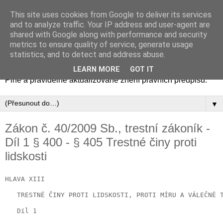
This site uses cookies from Google to deliver its services
Zákony - aktuální znění
and to analyze traffic. Your IP address and user-agent are
shared with Google along with performance and security
právních předpisů
metrics to ensure quality of service, generate usage
statistics, and to detect and address abuse.
Zákony, zákoníky, vyhlášky, nařízení a další právní předpisy.
LEARN MORE
GOT IT
Plné a pravidelně aktualizované znění právních předpisů.
▼
Zákon č. 40/2009 Sb., trestní zákoník -
Díl 1 § 400 - § 405 Trestné činy proti
lidskosti
HLAVA XIII

   TRESTNÉ ČINY PROTI LIDSKOSTI, PROTI MÍRU A VÁLEČNÉ T
   Díl 1
