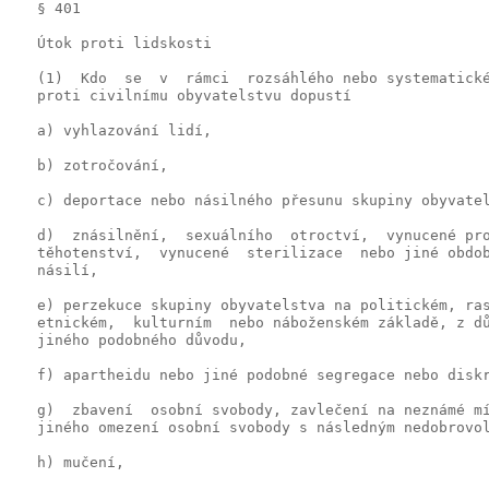
   § 401

   Útok proti lidskosti

   (1)  Kdo  se  v  rámci  rozsáhlého nebo systematické
   proti civilnímu obyvatelstvu dopustí

   a) vyhlazování lidí,

   b) zotročování,

   c) deportace nebo násilného přesunu skupiny obyvatel
   d)  znásilnění,  sexuálního  otroctví,  vynucené pro
   těhotenství,  vynucené  sterilizace  nebo jiné obdob
   násilí,

   e) perzekuce skupiny obyvatelstva na politickém, ras
   etnickém,  kulturním  nebo náboženském základě, z dů
   jiného podobného důvodu,

   f) apartheidu nebo jiné podobné segregace nebo diskr
   g)  zbavení  osobní svobody, zavlečení na neznámé mí
   jiného omezení osobní svobody s následným nedobrovol
   h) mučení,
