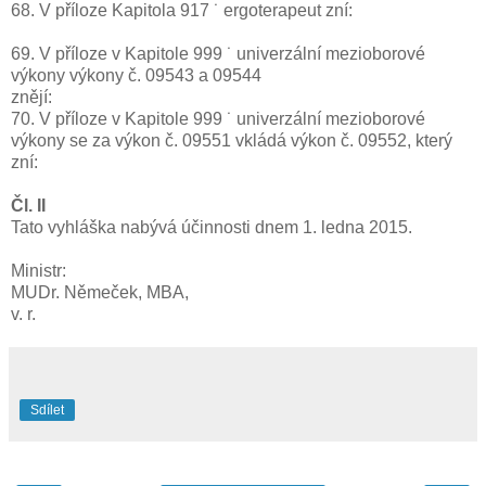
68. V příloze Kapitola 917 ˙ ergoterapeut zní:
69. V příloze v Kapitole 999 ˙ univerzální mezioborové
výkony výkony č. 09543 a 09544
znějí:
70. V příloze v Kapitole 999 ˙ univerzální mezioborové
výkony se za výkon č. 09551 vkládá výkon č. 09552, který
zní:
Čl. II
Tato vyhláška nabývá účinnosti dnem 1. ledna 2015.
Ministr:
MUDr. Němeček, MBA,
v. r.
Sdílet