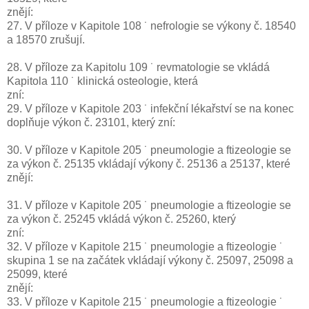
znějí:
27. V příloze v Kapitole 108 ˙ nefrologie se výkony č. 18540
a 18570 zrušují.
28. V příloze za Kapitolu 109 ˙ revmatologie se vkládá
Kapitola 110 ˙ klinická osteologie, která
zní:
29. V příloze v Kapitole 203 ˙ infekční lékařství se na konec
doplňuje výkon č. 23101, který zní:
30. V příloze v Kapitole 205 ˙ pneumologie a ftizeologie se
za výkon č. 25135 vkládají výkony č. 25136 a 25137, které
znějí:
31. V příloze v Kapitole 205 ˙ pneumologie a ftizeologie se
za výkon č. 25245 vkládá výkon č. 25260, který
zní:
32. V příloze v Kapitole 215 ˙ pneumologie a ftizeologie ˙
skupina 1 se na začátek vkládají výkony č. 25097, 25098 a
25099, které
znějí:
33. V příloze v Kapitole 215 ˙ pneumologie a ftizeologie ˙