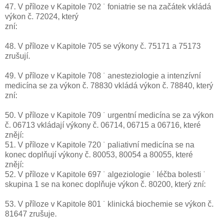
47. V příloze v Kapitole 702 ˙ foniatrie se na začátek vkládá
výkon č. 72024, který
zní:
48. V příloze v Kapitole 705 se výkony č. 75171 a 75173
zrušují.
49. V příloze v Kapitole 708 ˙ anesteziologie a intenzívní
medicína se za výkon č. 78830 vkládá výkon č. 78840, který
zní:
50. V příloze v Kapitole 709 ˙ urgentní medicína se za výkon
č. 06713 vkládají výkony č. 06714, 06715 a 06716, které
znějí:
51. V příloze v Kapitole 720 ˙ paliativní medicína se na
konec doplňují výkony č. 80053, 80054 a 80055, které
znějí:
52. V příloze v Kapitole 697 ˙ algeziologie ˙ léčba bolesti ˙
skupina 1 se na konec doplňuje výkon č. 80200, který zní:
53. V příloze v Kapitole 801 ˙ klinická biochemie se výkon č.
81647 zrušuje.