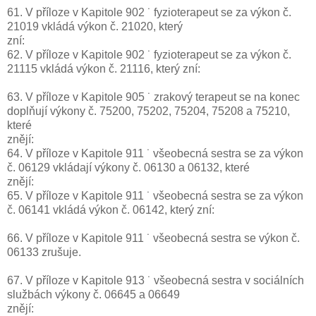
61. V příloze v Kapitole 902 ˙ fyzioterapeut se za výkon č.
21019 vkládá výkon č. 21020, který
zní:
62. V příloze v Kapitole 902 ˙ fyzioterapeut se za výkon č.
21115 vkládá výkon č. 21116, který zní:
63. V příloze v Kapitole 905 ˙ zrakový terapeut se na konec
doplňují výkony č. 75200, 75202, 75204, 75208 a 75210,
které
znějí:
64. V příloze v Kapitole 911 ˙ všeobecná sestra se za výkon
č. 06129 vkládají výkony č. 06130 a 06132, které
znějí:
65. V příloze v Kapitole 911 ˙ všeobecná sestra se za výkon
č. 06141 vkládá výkon č. 06142, který zní:
66. V příloze v Kapitole 911 ˙ všeobecná sestra se výkon č.
06133 zrušuje.
67. V příloze v Kapitole 913 ˙ všeobecná sestra v sociálních
službách výkony č. 06645 a 06649
znějí: