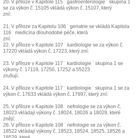
20. V příloze v Kapitole 115 ˙ gastroenterologie ˙ skupina 1
se za výkon č. 15105 vkládá výkon č. 15107, který
zní:
21. V příloze za Kapitolu 106 ˙ geriatrie se vkládá Kapitola
116 ˙ medicína dlouhodobé péče, která
zní:
22. V příloze v Kapitole 107 ˙ kardiologie se za výkon č.
17220 vkládá výkon č. 17223, který zní:
23. V příloze v Kapitole 117 ˙ kardiologie ˙ skupina 1 se
výkony č. 17119, 17250, 17252 a 55223
zrušují.
24. V příloze v Kapitole 117 ˙ kardiologie ˙ skupina 1 se za
výkon č. 17633 vkládá výkon č. 17697, který zní:
25. V příloze v Kapitole 108 ˙ nefrologie se za výkon č.
18023 vkládají výkony č. 18024, 18026 a 18028, které
znějí:
26. V příloze v Kapitole 108 ˙ nefrologie se za výkon č.
18522 vkládají výkony č. 18523, 18524, 18525, 18526 a
18529, které