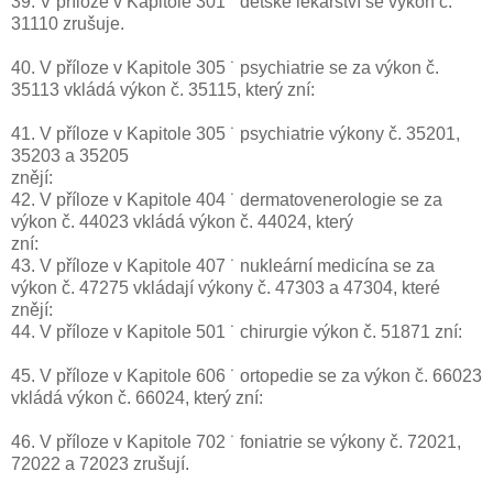
39. V příloze v Kapitole 301 ˙ dětské lékařství se výkon č.
31110 zrušuje.
40. V příloze v Kapitole 305 ˙ psychiatrie se za výkon č.
35113 vkládá výkon č. 35115, který zní:
41. V příloze v Kapitole 305 ˙ psychiatrie výkony č. 35201,
35203 a 35205
znějí:
42. V příloze v Kapitole 404 ˙ dermatovenerologie se za
výkon č. 44023 vkládá výkon č. 44024, který
zní:
43. V příloze v Kapitole 407 ˙ nukleární medicína se za
výkon č. 47275 vkládají výkony č. 47303 a 47304, které
znějí:
44. V příloze v Kapitole 501 ˙ chirurgie výkon č. 51871 zní:
45. V příloze v Kapitole 606 ˙ ortopedie se za výkon č. 66023
vkládá výkon č. 66024, který zní:
46. V příloze v Kapitole 702 ˙ foniatrie se výkony č. 72021,
72022 a 72023 zrušují.